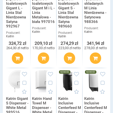
toaletowych
toaletowych
toaletowych
składanych
Gigant L -
Gigant M i L -
Gigant S -
M Linia
Linia Stal
Linia
Linia Stal
Nierdzewna -
Nierdzewna
Metalowa -
Nierdzewna
Satynowa
Satyna
biała 997016
Satyna
988366
992967
989660
Producent:
Producent:
Katrin
Katrin
Producent:
Producent:
Katrin
Katrin
324,72 zł
209,10 zł
274,29 zł
341,94 zł
264,00 zł netto
170,00 zł netto
223,00 zł netto
278,00 zł netto
NOWOŚĆ
NOWOŚĆ
Katrin Gigant
Katrin Hand
Katrin
Katrin
S Dispenser -
Towel M
Inclusive
Inclusive
White Metal
Dispenser -
Centerfeed M
Centerfeed M
989516
White Metal
Dispenser -
Dispenser -