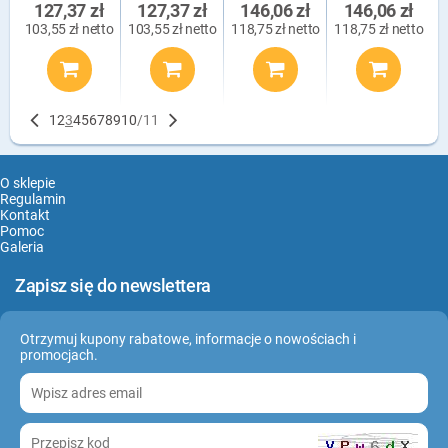
127,37 zł
127,37 zł
146,06 zł
146,06 zł
103,55 zł netto
103,55 zł netto
118,75 zł netto
118,75 zł netto
1
2
3
4
5
6
7
8
9
10
/
11
O sklepie
Regulamin
Kontakt
Pomoc
Galeria
Zapisz się do newslettera
Otrzymuj kupony rabatowe, informacje o nowościach i
promocjach.