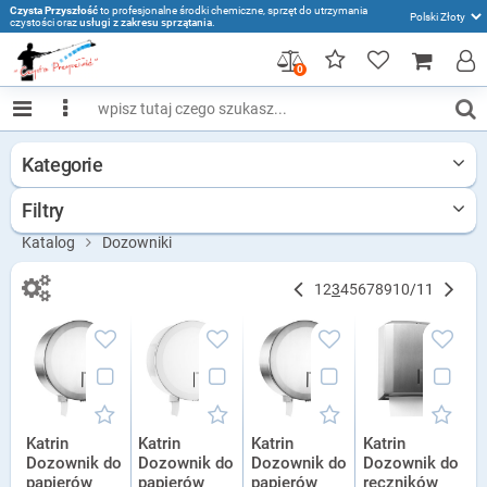
Czysta Przyszłość
to profesjonalne środki chemiczne, sprzęt do utrzymania
czystości oraz
usługi z zakresu sprzątania
.
0
Kategorie
Filtry
Katalog
Dozowniki
1
2
3
4
5
6
7
8
9
10
/
11
Katrin
Katrin
Katrin
Katrin
Dozownik do
Dozownik do
Dozownik do
Dozownik do
papierów
papierów
papierów
ręczników