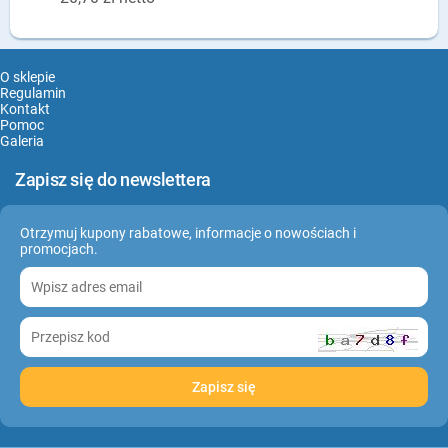
O sklepie
Regulamin
Kontakt
Pomoc
Galeria
Zapisz się do newslettera
Otrzymuj kupony rabatowe, informacje o nowościach i
promocjach.