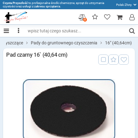
Czysta Przyszłość
to profesjonalne środki chemiczne, sprzęt do utrzymania
czystości oraz
usługi z zakresu sprzątania
.
0
 czyszczące
Pady do gruntownego czyszczenia
16" (40,64cm)
Pad czarny 16` (40,64 cm)