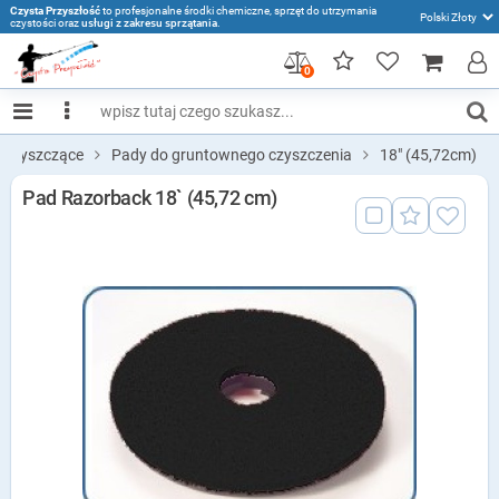
Czysta Przyszłość
to profesjonalne środki chemiczne, sprzęt do utrzymania
czystości oraz
usługi z zakresu sprzątania
.
0
 czyszczące
Pady do gruntownego czyszczenia
18" (45,72cm)
Pad Razorback 18` (45,72 cm)